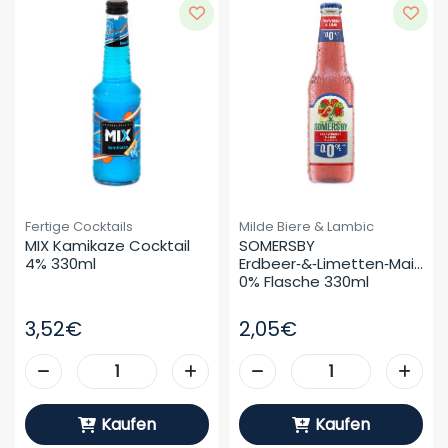
Fertige Cocktails
Milde Biere & Lambic
MIX Kamikaze Cocktail 
SOMERSBY 
4% 330ml
Erdbeer‑&‑Limetten‑Maid 
0% Flasche 330ml
3,52€
2,05€
Kaufen
Kaufen