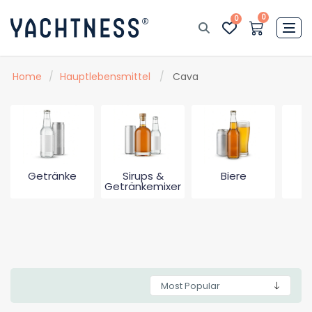
0
0
Home
/
Hauptlebensmittel
/
Cava
Getränke
Sirups &
Biere
Getränkemixer