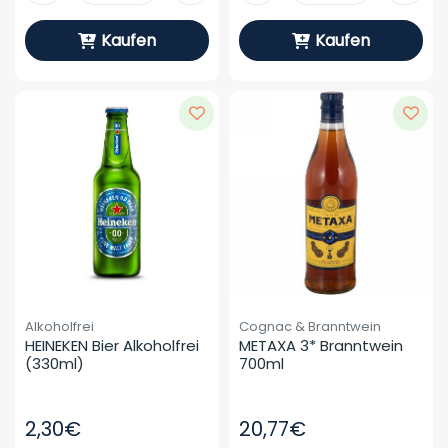
Kaufen
Kaufen
Alkoholfrei
Cognac & Branntwein
HEINEKEN Bier Alkoholfrei 
METAXA 3* Branntwein 
(330ml)
700ml
2,30€
20,77€