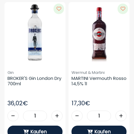
Gin
Wermut & Martini
BROKER'S Gin London Dry 
MARTINI Vermouth Rosso 
700ml
14,5% 1l
36,02€
17,30€
Kaufen
Kaufen