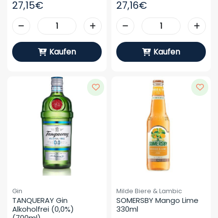
27,15€
27,16€
Kaufen
Kaufen
Gin
Milde Biere & Lambic
TANQUERAY Gin 
SOMERSBY Mango Lime 
Alkoholfrei (0,0%) 
330ml
(700ml)