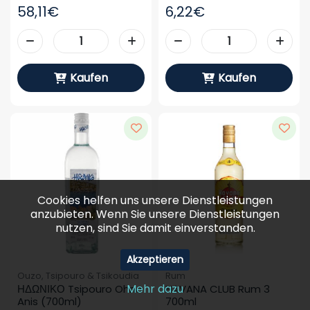
58,11€
6,22€
Kaufen
Kaufen
Cookies helfen uns unsere Dienstleistungen
anzubieten. Wenn Sie unsere Dienstleistungen
nutzen, sind Sie damit einverstanden.
Akzeptieren
Ouzo, Tsipouro & Tsikoudia
Rum
Mehr dazu
ΗΔΩΝΙΚΟ Tsipouro Ohne 
HAVANA CLUB Rum 3 
Anis (700ml)
700ml