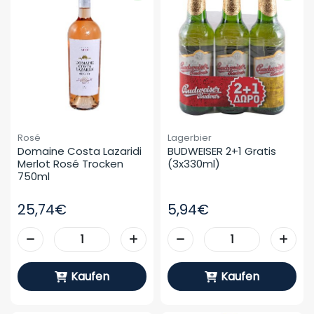
Rosé
Lagerbier
Domaine Costa Lazaridi 
BUDWEISER 2+1 Gratis 
Merlot Rosé Trocken 
(3x330ml)
750ml
25,74€
5,94€
Kaufen
Kaufen