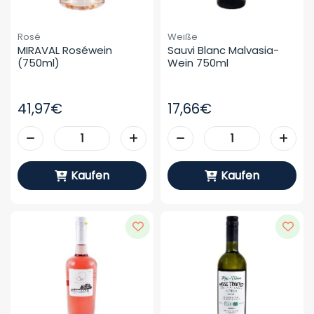
Rosé
Weiße
MIRAVAL Roséwein 
Sauvi Blanc Malvasia-
(750ml)
Wein 750ml
41,97€
17,66€
Kaufen
Kaufen