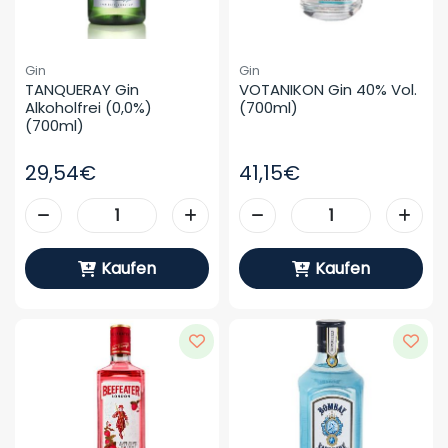
Gin
Gin
TANQUERAY Gin 
VOTANIKON Gin 40% Vol. 
Alkoholfrei (0,0%) 
(700ml)
(700ml)
29,54€
41,15€
Kaufen
Kaufen