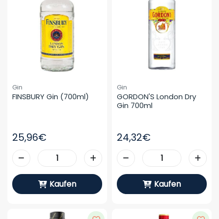
Gin
Gin
FINSBURY Gin (700ml)
GORDON'S London Dry 
Gin 700ml
25,96€
24,32€
Kaufen
Kaufen