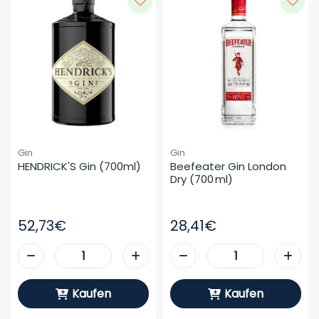
Gin
Gin
HENDRICK'S Gin (700ml)
Beefeater Gin London 
Dry (700 Ml)
52,73€
28,41€
Kaufen
Kaufen