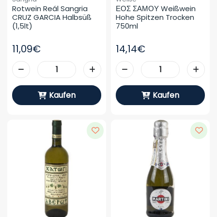
Rotwein Reál Sangria 
ΕΟΣ ΣΑΜΟΥ Weißwein 
CRUZ GARCIA Halbsüß 
Hohe Spitzen Trocken 
(1,5lt)
750ml
11,09€
14,14€
Kaufen
Kaufen