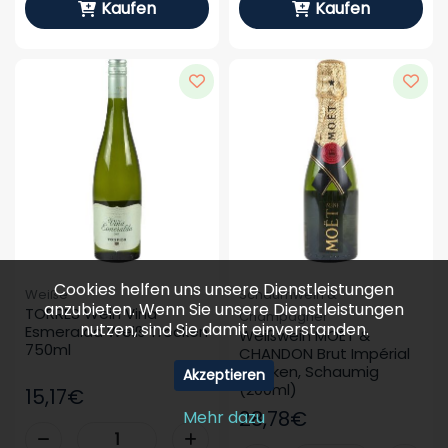
Kaufen
Kaufen
Cookies helfen uns unsere Dienstleistungen
Weiße
Schaumwein &
anzubieten. Wenn Sie unsere Dienstleistungen
TORRES Wein Vina 
Champagner
nutzen, sind Sie damit einverstanden.
Esmeralda Weiß Trocken 
Weißwein MOËT & 
750ml
CHANDON Brut Impérial 
Trocken, Schaumig 
Akzeptieren
(200ml)
15,17€
28,78€
Mehr dazu