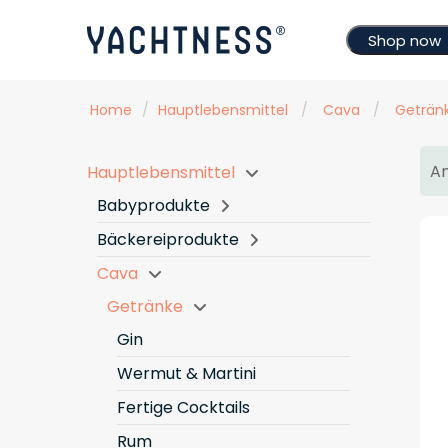
Shop now
Home
/
Hauptlebensmittel
/
Cava
/
Geträn
An
Hauptlebensmittel
Babyprodukte
Bäckereiprodukte
Cava
Getränke
Gin
Wermut & Martini
Fertige Cocktails
Rum