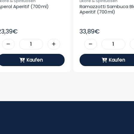
iköre & Spirituosen
Liköre & Spirituosen
perol Aperitif (700 Ml)
Ramazzotti Sambuca Bla
Aperitif (700 Ml)
23,39€
33,89€
Kaufen
Kaufen