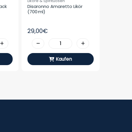
Liköre & Spirituosen
ck 
Disaronno Amaretto Likör 
(700 Ml)
29,00€
Kaufen