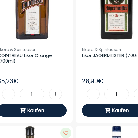
iköre & Spirituosen
Liköre & Spirituosen
OINTREAU Likör Orange 
Likör JAGERMEISTER (700
700ml)
35,23€
28,90€
Kaufen
Kaufen