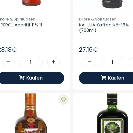
iköre & Spirituosen
Liköre & Spirituosen
PEROL Aperitif 11% 1l
KAHLUA Kaffeelikör 16% 
(700ml)
28,18€
27,16€
Kaufen
Kaufen