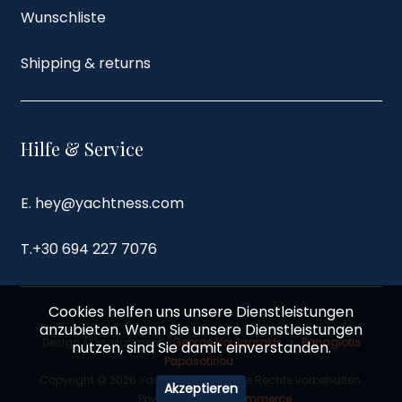
Wunschliste
Shipping & returns
Hilfe & Service
E. hey@yachtness.com
T.
+30 694 227 7076
Cookies helfen uns unsere Dienstleistungen
anzubieten. Wenn Sie unsere Dienstleistungen
Design / Development:
George Voulgarakis
x
Panagiotis
nutzen, sind Sie damit einverstanden.
Papasotiriou
Copyright © 2026 Yachtness Store. Alle Rechte vorbehalten.
Akzeptieren
Powered by
nopCommerce