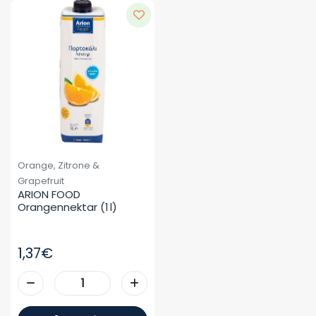
Orange, Zitrone &
Grapefruit
ARION FOOD 
Orangennektar (1 L)
1,37€