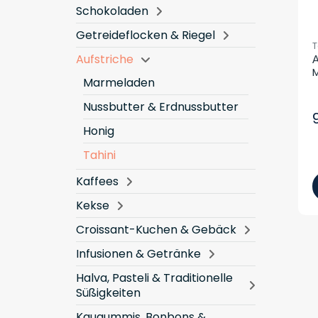
Schokoladen
Getreideflocken & Riegel
T
Aufstriche
Α
M
Marmeladen
Nussbutter & Erdnussbutter
Honig
Tahini
Kaffees
Kekse
Croissant-Kuchen & Gebäck
Infusionen & Getränke
Halva, Pasteli & Traditionelle
Süßigkeiten
Kaugummis, Bonbons &