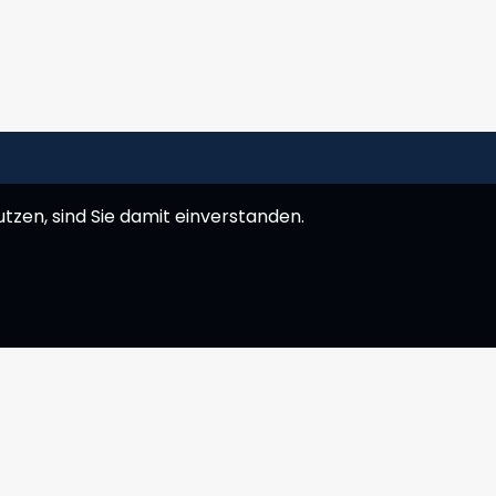
tzen, sind Sie damit einverstanden.
Hilfe & Service
E. hey@yachtness.com
T.
+30 694 227 7076