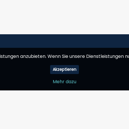
istungen anzubieten. Wenn Sie unsere Dienstleistungen nu
Akzeptieren
Mehr dazu
Information
Mein Konto
How it works
Warenkorb
Why choose us
Wunschliste